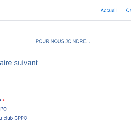
Accueil
Ca
POUR NOUS JOINDRE...
laire suivant
?
*
PPO
u club CPPO