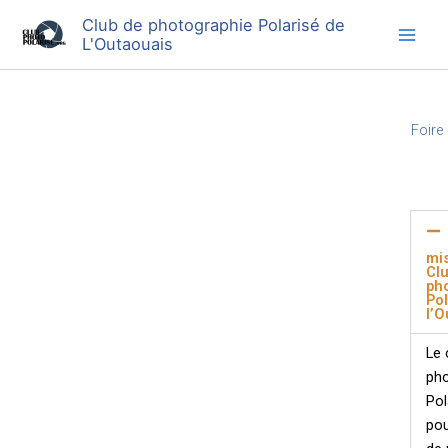
Aller
Club de photographie Polarisé de
au
L'Outaouais
contenu
Foire
mi
Cl
ph
Pol
l’O
Le 
pho
Pol
pou