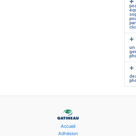
po
éq
so
pou
par
cl
un 
ge
ph
de
ph
Accueil
Adhésion