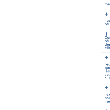
me
lie
ré
Co
ré
dé
ell
ré
que
les
act
cl
l'e
po
me